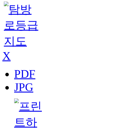
X
PDF
JPG