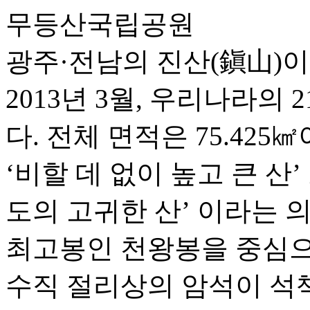
무등산국립공원
광주·전남의 진산(鎭山)
2013년 3월, 우리나라
다. 전체 면적은 75.425
‘비할 데 없이 높고 큰 산’
도의 고귀한 산’ 이라는 
최고봉인 천왕봉을 중심으
수직 절리상의 암석이 석책