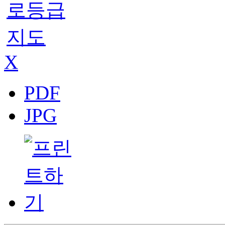
X
PDF
JPG